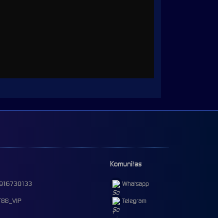
n
Komunitas
916730133
Whatsapp
88_VIP
Telegram