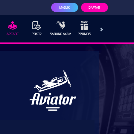
MASUK
DAFTAR
ARCADE
POKER
SABUNG AYAM
PROMOSI