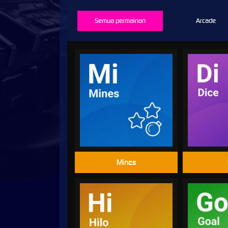
Semua permainan
Arcade
Mines