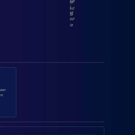
haan
ame