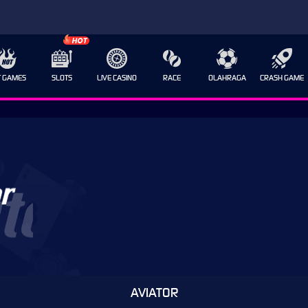
T GAMES
SLOTS
LIVE CASINO
RACE
OLAHRAGA
CRASH GAME
AVIATOR