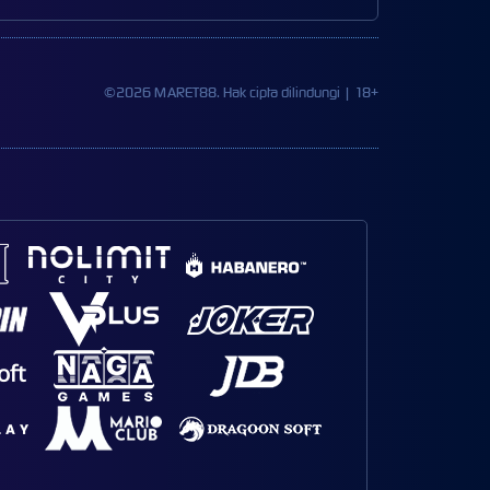
©2026 MARET88. Hak cipta dilindungi | 18+