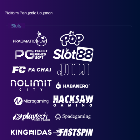
Platform Penyedia Layanan
Slots