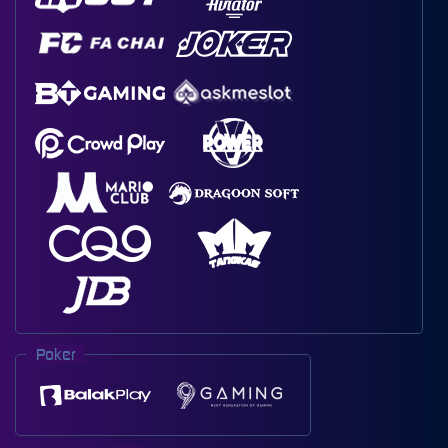
Poker