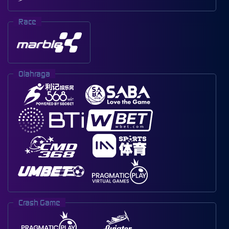
Race
Olahraga
Crash Game