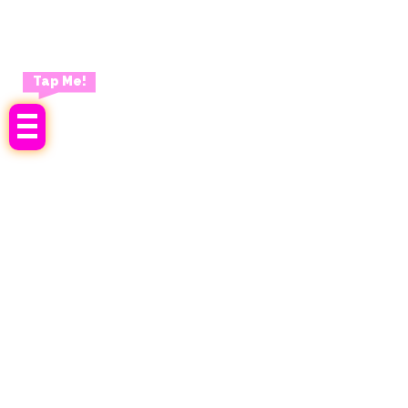
Tap Me!