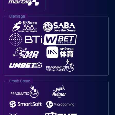
Olahraga
Crash Game