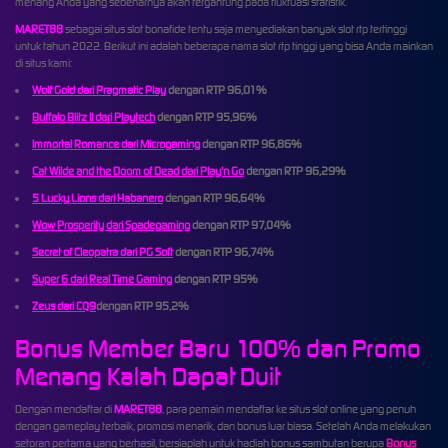
menang Anda yang sebenarnya akan tergantung pada fluktuasi statistik.
MARET88
sebagai situs slot bonafide tentu saja menyediakan banyak slot rtp tertinggi
untuk tahun 2022. Berikut ini adalah beberapa nama slot rtp tinggi yang bisa Anda mainkan
di situs kami:
Wolf Gold dari Pragmatic Play
dengan RTP 96,01%
Buffalo Blitz II dari Playtech
dengan RTP 95,96%
Immortal Romance dari Microgaming
dengan RTP 96,86%
Cat Wilde and the Doom of Dead dari Play'n Go
dengan RTP 96,29%
5 Lucky Lions dari Habanero
dengan RTP 96,64%
Wow Prosperity dari Spadegaming
dengan RTP 97,04%
Secret of Cleopatra dari PG Soft
dengan RTP 96,74%
Super 6 dari Real Time Gaming
dengan RTP 95%
Zeus dari CQ9
dengan RTP 95,2%
Bonus Member Baru 100% dan Promo
Menang Kalah Dapat Duit
Dengan mendaftar di
MARET88
, para pemain mendaftar ke situs slot online yang penuh
dengan gameplay terbaik, promosi menarik, dan bonus luar biasa. Setelah Anda melakukan
setoran pertama yang berhasil, bersiaplah untuk hadiah bonus sambutan berupa
Bonus