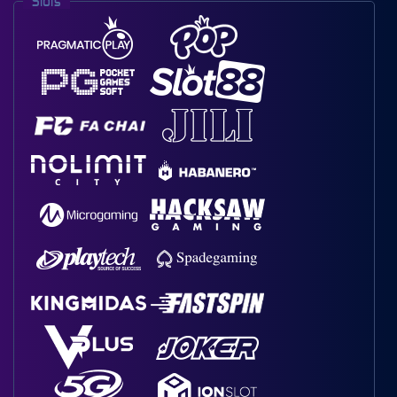
Slots