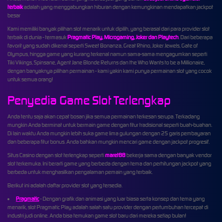
terbaik
adalah yang menggabungkan hiburan dengan kemungkinan mendapatkan jackpot
besar
Kami memiliki banyak pilihan slot menarik untuk dipilih, yang berasal dari para provider slot
terbaik di dunia - termasuk
Pragmatic Play, Microgaming, Joker dan Playtech
. Dari beberapa
favorit yang sudah dikenal seperti Sweet Bonanza, Great Rhino, Joker Jewels, Gate of
Olympus, hingga game yang kurang terkenal namun sama-sama mengagumkan seperti
Tiki Vikings, Spinsane, Agent Jane Blonde Returns dan the Who Wants to be a Millionaire,
dengan banyaknya pilihan permainan - kami yakin kami punya permainan slot yang cocok
untuk semua orang!
Penyedia Game Slot Terlengkap
Anda tentu saja akan cepat bosan jika semua permainan terkesan serupa. Terkadang
mungkin Anda berminat untuk bermain game dengan fitur tradisional seperti buah-buahan.
Di lain waktu Anda mungkin lebih suka game lima gulungan dengan 25 garis pembayaran
dan beberapa fitur bonus. Anda bahkan mungkin mencari game dengan jackpot progresif.
Situs Casino dengan slot terlengkap seperti
maret88
bekerja sama dengan banyak vendor
slot terkemuka. Ini berarti game yang berbeda dengan tema dan perhitungan jackpot yang
berbeda untuk menghasilkan pengalaman pemain yang terbaik.
Berikut ini adalah daftar provider slot yang tersedia.
Pragmatic
- Dengan grafik dan animasi yang luar biasa serta konsep dan tema yang
menarik, slot Pragmatic Play adalah salah satu provider dengan pertumbuhan tercepat di
industri judi online. Anda bisa temukan game slot baru dari mereka setiap bulan!