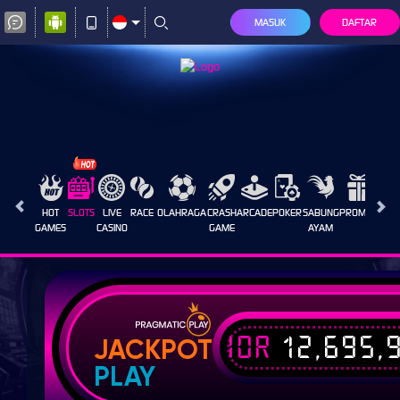
MASUK
DAFTAR
SELAMAT KEPADA
qa****r Telah Melakukan WD Sebesar
HOT
SLOTS
LIVE
RACE
OLAHRAGA
CRASH
ARCADE
POKER
SABUNG
PROMOSI
GAMES
CASINO
GAME
AYAM
IDR
12,695,
JACKPOT
PLAY