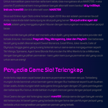
Untuk memastikan para member setia kami selalu bisa mengakses situs MARET88, maka
para tim IT profesional kami menyediakan banyak alternatif resmi berikut:
bit.ly/m88apk
,
linktr.ee/maret88
dan link alternatif resmi
MARET88
Situs Judi Online Agen Slots online terbaik sejak 2018 Jika slot adalah permainan favorit
Anda, maka Anda telah berkunjung ke situs judi yang benar!
Situs judi online agen slot
terbaik
adalah yang menggabungkan hiburan dengan kemungkinan mendapatkan jackpot
besar
Kami memiliki banyak pilihan slot menarik untuk dipilih, yang berasal dari para provider slot
terbaik di dunia - termasuk
Pragmatic Play, Microgaming, Joker dan Playtech
. Dari beberapa
favorit yang sudah dikenal seperti Sweet Bonanza, Great Rhino, Joker Jewels, Gate of
Olympus, hingga game yang kurang terkenal namun sama-sama mengagumkan seperti
Tiki Vikings, Spinsane, Agent Jane Blonde Returns dan the Who Wants to be a Millionaire,
dengan banyaknya pilihan permainan - kami yakin kami punya permainan slot yang cocok
untuk semua orang!
Penyedia Game Slot Terlengkap
Anda tentu saja akan cepat bosan jika semua permainan terkesan serupa. Terkadang
mungkin Anda berminat untuk bermain game dengan fitur tradisional seperti buah-buahan.
Di lain waktu Anda mungkin lebih suka game lima gulungan dengan 25 garis pembayaran
dan beberapa fitur bonus. Anda bahkan mungkin mencari game dengan jackpot progresif.
Situs Casino dengan slot terlengkap seperti
maret88
bekerja sama dengan banyak vendor
slot terkemuka. Ini berarti game yang berbeda dengan tema dan perhitungan jackpot yang
berbeda untuk menghasilkan pengalaman pemain yang terbaik.