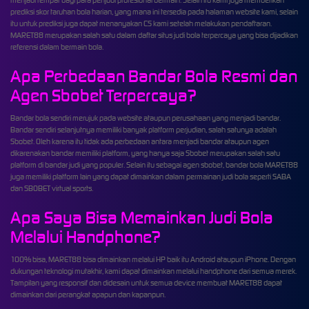
prediksi skor taruhan bola harian, yang mana ini tersedia pada halaman website kami, selain
itu untuk prediksi juga dapat menanyakan CS kami setelah melakukan pendaftaran.
MARET88 merupakan salah satu dalam daftar situs judi bola terpercaya yang bisa dijadikan
referensi dalam bermain bola.
Apa Perbedaan Bandar Bola Resmi dan
Agen Sbobet Terpercaya?
Bandar bola sendiri merujuk pada website ataupun perusahaan yang menjadi bandar.
Bandar sendiri selanjutnya memiliki banyak platform perjudian, salah satunya adalah
Sbobet. Oleh karena itu tidak ada perbedaan antara menjadi bandar ataupun agen
dikarenakan bandar memiliki platform, yang hanya saja Sbobet merupakan salah satu
platform di bandar judi yang populer. Selain itu sebagai agen sbobet, bandar bola MARET88
juga memiliki platform lain yang dapat dimainkan dalam permainan judi bola seperti SABA
dan SBOBET virtual sports.
Apa Saya Bisa Memainkan Judi Bola
Melalui Handphone?
100% bisa, MARET88 bisa dimainkan melalui HP baik itu Android ataupun iPhone. Dengan
dukungan teknologi mutakhir, kami dapat dimainkan melalui handphone dari semua merek.
Tampilan yang responsif dan didesain untuk semua device membuat MARET88 dapat
dimainkan dari perangkat apapun dan kapanpun.