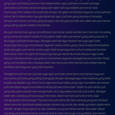
yang ingin memasang taruhan bola dikarenakan agen judi kami memiliki berbagai
permainan judi online secara lengkap dan salah satunya adalah permainan bola
terpercaya. Kami selaku situs judi bola dengan sengaja memberikan layanan untuk judi bola
online hal ini dikarenakan banyak sekali dari agen judi bola yang dewasa ini tersedia
dengan permainan judi bola yang beragam dari banyak provider dan salah satu permainan
yang paling populer adalah bola sbobet.
Banyak dari permain yang mendaftarkan permainan pada website kami bermain mix parlay
yang mana permainan tersebut merupakan salah satu permainan yang paling populer di
situs agen judi bola terpercaya. Sebagai wakil dari agen sbobet dan juga agen bola
terpercaya kami juga memberikan layanan casino online yang mana ini bisa dimanfaatkan
selain beragam permainan di situs agen bola terpercaya kami untuk melakukan taruhan
bola online. Kami mengerti bahwasannya banyak sekali situs bola ataupun agen bola
ataupun bandar judi baru yang terus memberikan layanan sebagai bandar judi bola. Tetapi
yang membedakan kami sebagai salah satu situs judi online bandar bola adalah lisensi,
sertifikasi serta layanan yang kami berikan.
Sebagai tempat taruhan judi dan juga agen judi bola online kami memberikan layanan
permainan judi bola yang paling terlengkap dengan berbagai agen internasional yang telah
tergabung didalamnya. Hal ini tentu saja membuat kalian yang ingin mendaftar permainan
judi bola dapat segera mendaftar di situsi judi bola online kami. Selain itu permainan judi
yang ada pada website kami sangat baik untuk digunakan bermain judi online. Sebagai
salah satu website judi terpercaya Indonesia, dalam bermain judi online tentu saja
menginginkan kemenangan. Tips bermain judi online dan tips menang yang kami berikan
dalam bermain sportbook adalah jangan terpancing emosi, dan selalu gunakan logika serta
statistik. Jangan terpengaruh isu dan pastikan punya pendirian sendiri. Jika kalian dapat
menang judi pada permainan judi bola online maka kami juga menyediakan permainan