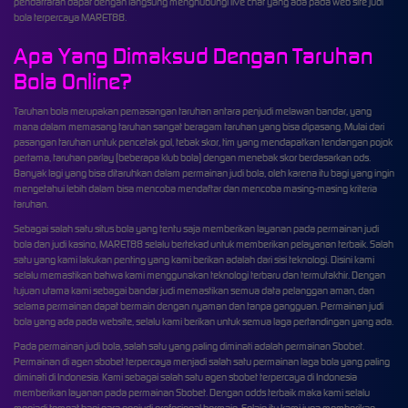
pendaftaran dapat dengan langsung menghubungi live chat yang ada pada web site judi
bola terpercaya MARET88.
Apa Yang Dimaksud Dengan Taruhan
Bola Online?
Taruhan bola merupakan pemasangan taruhan antara penjudi melawan bandar, yang
mana dalam memasang taruhan sangat beragam taruhan yang bisa dipasang. Mulai dari
pasangan taruhan untuk pencetak gol, tebak skor, tim yang mendapatkan tendangan pojok
pertama, taruhan parlay (beberapa klub bola) dengan menebak skor berdasarkan ods.
Banyak lagi yang bisa ditaruhkan dalam permainan judi bola, oleh karena itu bagi yang ingin
mengetahui lebih dalam bisa mencoba mendaftar dan mencoba masing-masing kriteria
taruhan.
Sebagai salah satu situs bola yang tentu saja memberikan layanan pada permainan judi
bola dan judi kasino, MARET88 selalu bertekad untuk memberikan pelayanan terbaik. Salah
satu yang kami lakukan penting yang kami berikan adalah dari sisi teknologi. Disini kami
selalu memastikan bahwa kami menggunakan teknologi terbaru dan termutakhir. Dengan
tujuan utama kami sebagai bandar judi memastikan semua data pelanggan aman, dan
selama permainan dapat bermain dengan nyaman dan tanpa gangguan. Permainan judi
bola yang ada pada website, selalu kami berikan untuk semua laga pertandingan yang ada.
Pada permainan judi bola, salah satu yang paling diminati adalah permainan Sbobet.
Permainan di agen sbobet terpercaya menjadi salah satu permainan laga bola yang paling
diminati di Indonesia. Kami sebagai salah satu agen sbobet terpercaya di Indonesia
memberikan layanan pada permainan Sbobet. Dengan odds terbaik maka kami selalu
menjadi tempat bagi para penjudi profesional bermain. Selain itu kami juga memberikan