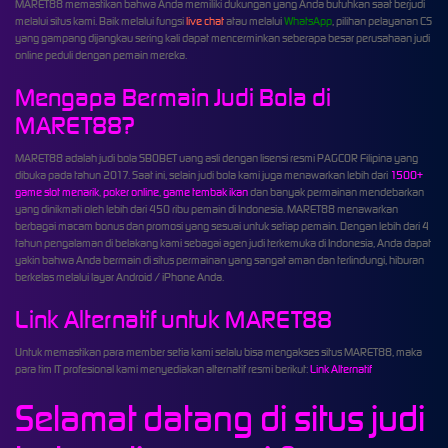
MARET88 memastikan bahwa Anda memiliki dukungan yang Anda butuhkan saat berjudi
melalui situs kami. Baik melalui fungsi
live chat
atau melalui
WhatsApp
, pilihan pelayanan CS
yang gampang dijangkau sering kali dapat mencerminkan seberapa besar perusahaan judi
online peduli dengan pemain mereka.
Mengapa Bermain Judi Bola di
MARET88?
MARET88 adalah judi bola SBOBET uang asli dengan lisensi resmi PAGCOR Filipina yang
dibuka pada tahun 2017. Saat ini, selain judi bola kami juga menawarkan lebih dari
1500+
game slot menarik
,
poker online
,
game tembak ikan
dan banyak permainan mendebarkan
yang dinikmati oleh lebih dari 450 ribu pemain di Indonesia. MARET88 menawarkan
berbagai macam bonus dan promosi yang sesuai untuk setiap pemain. Dengan lebih dari 4
tahun pengalaman di belakang kami sebagai agen judi terkemuka di Indonesia, Anda dapat
yakin bahwa Anda bermain di situs permainan yang sangat aman dan terlindungi, hiburan
berkelas melalui layar Android / iPhone Anda.
Link Alternatif untuk MARET88
Untuk memastikan para member setia kami selalu bisa mengakses situs MARET88, maka
para tim IT profesional kami menyediakan alternatif resmi berikut:
Link Alternatif
Selamat datang di situs judi