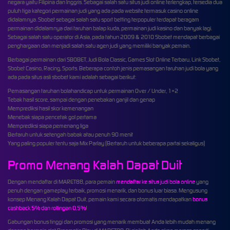
negara yaitu Filipina dan Inggris. Sebagai salah satu situs judi online terlengkap, tersedia dua
puluh tiga kategori permainan judi yang ada pada website termasuk casino online
didalamnya. Sbobet sebagai salah satu sport betting terpopuler terdapat beragam
permainan didalamnya dari taruhan balap kuda, permainan judi kasino dan banyak lagi.
Sebagai salah satu operator di Asia, pada tahun 2009 & 2010 Sbobet mendapat berbagai
penghargaan dan menjadi salah satu agen judi yang memiliki banyak pemain.
Berbagai permainan dari SBOBET, Judi Bola Classic, Games Slot Online Terbaru, Link Sbobet,
Sbobet Casino, Racing, Sports. Beberapa contoh jenis pemasangan taruhan judi bola yang
ada pada situs asli sbobet kami adalah sebagai berikut:
Pemasangan taruhan bolahandicap untuk permainan Over / Under, 1×2
Tebak hasil score, sampai dengan penebakan ganjil dan genap
Memprediksi hasil skor kemenangan
Menebak siapa pencetak gol pertama
Memprediksi siapa pemenang liga
Bertaruh untuk setengah babak atau penuh 90 menit
Yang paling populer tentu saja Mix Parlay (Bertaruh untuk beberapa partai sekaligus)
Promo Menang Kalah Dapat Duit
Dengan mendaftar di MARET88, para pemain
mendaftar ke situs judi bola online
yang
penuh dengan gameplay terbaik, promosi menarik, dan bonus luar biasa. Mengusung
konsep Menang Kalah Dapat Duit, pemain kami secara otomatis mendapatkan
bonus
cashback 5% dan rollingan 0,5%
!
Gabungan bonus tinggi dan promosi yang menarik membuat Anda lebih mudah menang