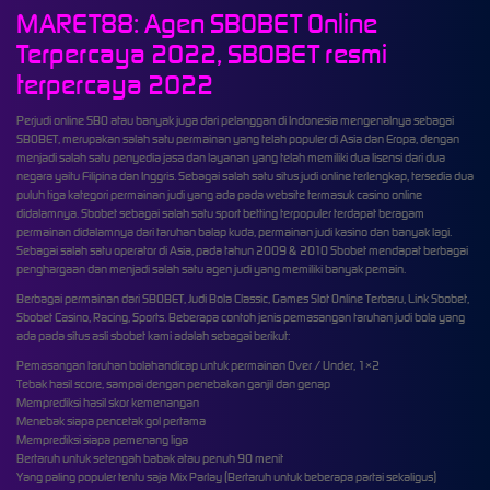
MARET88: Agen SBOBET Online
Terpercaya 2022, SBOBET resmi
terpercaya 2022
Perjudi online SBO atau banyak juga dari pelanggan di Indonesia mengenalnya sebagai
SBOBET, merupakan salah satu permainan yang telah populer di Asia dan Eropa, dengan
menjadi salah satu penyedia jasa dan layanan yang telah memiliki dua lisensi dari dua
negara yaitu Filipina dan Inggris. Sebagai salah satu situs judi online terlengkap, tersedia dua
puluh tiga kategori permainan judi yang ada pada website termasuk casino online
didalamnya. Sbobet sebagai salah satu sport betting terpopuler terdapat beragam
permainan didalamnya dari taruhan balap kuda, permainan judi kasino dan banyak lagi.
Sebagai salah satu operator di Asia, pada tahun 2009 & 2010 Sbobet mendapat berbagai
penghargaan dan menjadi salah satu agen judi yang memiliki banyak pemain.
Berbagai permainan dari SBOBET, Judi Bola Classic, Games Slot Online Terbaru, Link Sbobet,
Sbobet Casino, Racing, Sports. Beberapa contoh jenis pemasangan taruhan judi bola yang
ada pada situs asli sbobet kami adalah sebagai berikut:
Pemasangan taruhan bolahandicap untuk permainan Over / Under, 1×2
Tebak hasil score, sampai dengan penebakan ganjil dan genap
Memprediksi hasil skor kemenangan
Menebak siapa pencetak gol pertama
Memprediksi siapa pemenang liga
Bertaruh untuk setengah babak atau penuh 90 menit
Yang paling populer tentu saja Mix Parlay (Bertaruh untuk beberapa partai sekaligus)