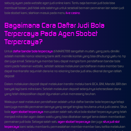
sabung ayam pada website agen judi online kami. Tentu saja bermain judi bola bisa
membuat bosan, jadi tidak ada salahnya untuk sesekali bermain permainan lain selain judi
bola sbobet kami, silahkan masuk pada menu
live casino
.
Bagaimana Cara Daftar Judi Bola
Terpercaya Pada Agen Sbobet
Terpercaya?
Untuk
daftar bandar bola terpercaya
di MARET88 sangatlah mudah, yang perlu dimiliki
adalah memiliki nomor rekening bank aktif, memiliki kontak yang bisa dihubungi yaitu no. hp
dan juga email. Selanjutnya member baru dapat mengisi form pendaftaran bandar bola
resmi pada halaman website, setelah selesai melakukan pendaftaran maka member baru
dapat mentransfer sejumlah dana ke no rekening bandar judi atau dikenal dengan istilah
deposit.
Dalam melakukan deposit dapat melakukan transfer melalui bank BCA, BNI, Mandiri, BRI dan
banyak lagi bank mitra kami. Setelah melakukan deposit selanjutnya ketersediaan dana
yang telah didepositkan dapat digunakan untuk memasang taruhan.
Walaupun saat melakukan pendaftaran adalah untuk daftar bandar bola terpercaya tetapi
kami juga memiliki permainan lainnya yang sangat lengkap terutama untuk judi casino. Situs
bola
agen sbobet terpercaya
merupakan salah satu situs bola sbobet terpercaya yang telah
menjadi mitra dan agen dalam waktu yang bisa dikatakan sangat lama dalam memberikan
permainan judi bola. Sebagai salah satu
agen sbobet terpercaya
dan juga
situs judi slot
terpercaya
kami selalu membantu permasalahan member-member baru ketika melakukan