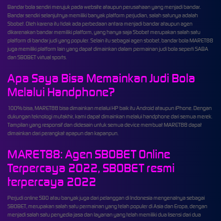
Bandar bola sendiri merujuk pada website ataupun perusahaan yang menjadi bandar.
Bandar sendiri selanjutnya memiliki banyak platform perjudian, salah satunya adalah
Sbobet. Oleh karena itu tidak ada perbedaan antara menjadi bandar ataupun agen
dikarenakan bandar memiliki platform, yang hanya saja Sbobet merupakan salah satu
platform di bandar judi yang populer. Selain itu sebagai agen sbobet, bandar bola MARET88
juga memiliki platform lain yang dapat dimainkan dalam permainan judi bola seperti SABA
dan SBOBET virtual sports.
Apa Saya Bisa Memainkan Judi Bola
Melalui Handphone?
100% bisa, MARET88 bisa dimainkan melalui HP baik itu Android ataupun iPhone. Dengan
dukungan teknologi mutakhir, kami dapat dimainkan melalui handphone dari semua merek.
Tampilan yang responsif dan didesain untuk semua device membuat MARET88 dapat
dimainkan dari perangkat apapun dan kapanpun.
MARET88: Agen SBOBET Online
Terpercaya 2022, SBOBET resmi
terpercaya 2022
Perjudi online SBO atau banyak juga dari pelanggan di Indonesia mengenalnya sebagai
SBOBET, merupakan salah satu permainan yang telah populer di Asia dan Eropa, dengan
menjadi salah satu penyedia jasa dan layanan yang telah memiliki dua lisensi dari dua