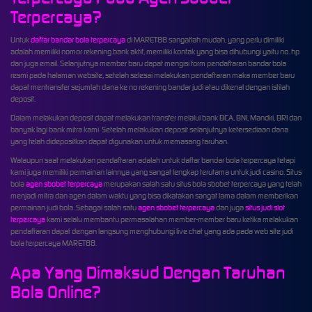
Terpercaya?
Untuk
daftar bandar bola terpercaya
di MARET88 sangatlah mudah, yang perlu dimiliki
adalah memiliki nomor rekening bank aktif, memiliki kontak yang bisa dihubungi yaitu no. hp
dan juga email. Selanjutnya member baru dapat mengisi form pendaftaran bandar bola
resmi pada halaman website, setelah selesai melakukan pendaftaran maka member baru
dapat mentransfer sejumlah dana ke no rekening bandar judi atau dikenal dengan istilah
deposit.
Dalam melakukan deposit dapat melakukan transfer melalui bank BCA, BNI, Mandiri, BRI dan
banyak lagi bank mitra kami. Setelah melakukan deposit selanjutnya ketersediaan dana
yang telah didepositkan dapat digunakan untuk memasang taruhan.
Walaupun saat melakukan pendaftaran adalah untuk daftar bandar bola terpercaya tetapi
kami juga memiliki permainan lainnya yang sangat lengkap terutama untuk judi casino. Situs
bola
agen sbobet terpercaya
merupakan salah satu situs bola sbobet terpercaya yang telah
menjadi mitra dan agen dalam waktu yang bisa dikatakan sangat lama dalam memberikan
permainan judi bola. Sebagai salah satu
agen sbobet terpercaya
dan juga
situs judi slot
terpercaya
kami selalu membantu permasalahan member-member baru ketika melakukan
pendaftaran dapat dengan langsung menghubungi live chat yang ada pada web site judi
bola terpercaya MARET88.
Apa Yang Dimaksud Dengan Taruhan
Bola Online?