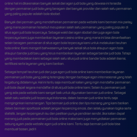
online hal ini dikarenakan banyak sekali dari agen judi bola yang dewasa ini tersedia
dengan permainan judi bola yang beragam dari banyak provider dan salah satu permainan
yang paling populer adalah bola sbobet.
Banyak dari permain yang mendaftarkan permainan pada website kami bermain mix parlay
yang mana permainan tersebut merupakan salah satu permainan yang paling populer di
situs agen judi bola terpercaya. Sebagai wakil dari agen sbobet dan juga agen bola
terpercaya kami juga memberikan layanan casino online yang mana ini bisa dimanfaatkan
selain beragam permainan di situs agen bola terpercaya kami untuk melakukan taruhan
bola online. Kami mengerti bahwasannya banyak sekali situs bola ataupun agen bola
ataupun bandar judi baru yang terus memberikan layanan sebagai bandar judi bola. Tetapi
yang membedakan kami sebagai salah satu situs judi online bandar bola adalah lisensi,
sertifikasi serta layanan yang kami berikan.
Sebagai tempat taruhan judi dan juga agen judi bola online kami memberikan layanan
permainan judi bola yang paling terlengkap dengan berbagai agen internasional yang telah
tergabung didalamnya. Hal ini tentu saja membuat kalian yang ingin mendaftar permainan
judi bola dapat segera mendaftar di situsi judi bola online kami. Selain itu permainan judi
yang ada pada website kami sangat baik untuk digunakan bermain judi online. Sebagai
salah satu website judi terpercaya Indonesia, dalam bermain judi online tentu saja
menginginkan kemenangan. Tips bermain judi online dan tips menang yang kami berikan
dalam bermain sportbook adalah jangan terpancing emosi, dan selalu gunakan logika serta
statistik. Jangan terpengaruh isu dan pastikan punya pendirian sendiri. Jika kalian dapat
menang judi pada permainan judi bola online maka kami juga menyediakan permainan
sabung ayam pada website agen judi online kami. Tentu saja bermain judi bola bisa
membuat bosan, jadi ti