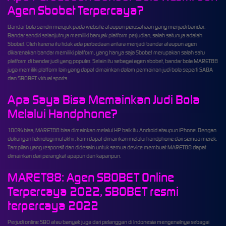
Agen Sbobet Terpercaya?
Bandar bola sendiri merujuk pada website ataupun perusahaan yang menjadi bandar.
Bandar sendiri selanjutnya memiliki banyak platform perjudian, salah satunya adalah
Sbobet. Oleh karena itu tidak ada perbedaan antara menjadi bandar ataupun agen
dikarenakan bandar memiliki platform, yang hanya saja Sbobet merupakan salah satu
platform di bandar judi yang populer. Selain itu sebagai agen sbobet, bandar bola MARET88
juga memiliki platform lain yang dapat dimainkan dalam permainan judi bola seperti SABA
dan SBOBET virtual sports.
Apa Saya Bisa Memainkan Judi Bola
Melalui Handphone?
100% bisa, MARET88 bisa dimainkan melalui HP baik itu Android ataupun iPhone. Dengan
dukungan teknologi mutakhir, kami dapat dimainkan melalui handphone dari semua merek.
Tampilan yang responsif dan didesain untuk semua device membuat MARET88 dapat
dimainkan dari perangkat apapun dan kapanpun.
MARET88: Agen SBOBET Online
Terpercaya 2022, SBOBET resmi
terpercaya 2022
Perjudi online SBO atau banyak juga dari pelanggan di Indonesia mengenalnya sebagai