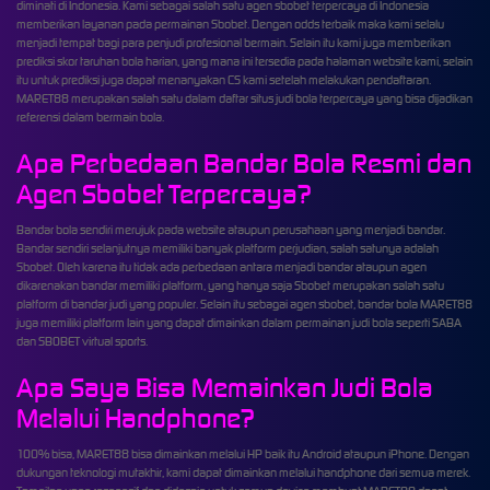
diminati di Indonesia. Kami sebagai salah satu agen sbobet terpercaya di Indonesia
memberikan layanan pada permainan Sbobet. Dengan odds terbaik maka kami selalu
menjadi tempat bagi para penjudi profesional bermain. Selain itu kami juga memberikan
prediksi skor taruhan bola harian, yang mana ini tersedia pada halaman website kami, selain
itu untuk prediksi juga dapat menanyakan CS kami setelah melakukan pendaftaran.
MARET88 merupakan salah satu dalam daftar situs judi bola terpercaya yang bisa dijadikan
referensi dalam bermain bola.
Apa Perbedaan Bandar Bola Resmi dan
Agen Sbobet Terpercaya?
Bandar bola sendiri merujuk pada website ataupun perusahaan yang menjadi bandar.
Bandar sendiri selanjutnya memiliki banyak platform perjudian, salah satunya adalah
Sbobet. Oleh karena itu tidak ada perbedaan antara menjadi bandar ataupun agen
dikarenakan bandar memiliki platform, yang hanya saja Sbobet merupakan salah satu
platform di bandar judi yang populer. Selain itu sebagai agen sbobet, bandar bola MARET88
juga memiliki platform lain yang dapat dimainkan dalam permainan judi bola seperti SABA
dan SBOBET virtual sports.
Apa Saya Bisa Memainkan Judi Bola
Melalui Handphone?
100% bisa, MARET88 bisa dimainkan melalui HP baik itu Android ataupun iPhone. Dengan
dukungan teknologi mutakhir, kami dapat dimainkan melalui handphone dari semua merek.