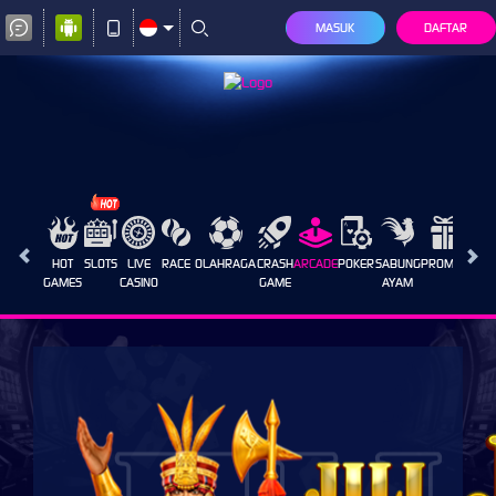
MASUK
DAFTAR
HOT
SLOTS
LIVE
RACE
OLAHRAGA
CRASH
ARCADE
POKER
SABUNG
PROMOSI
GAMES
CASINO
GAME
AYAM