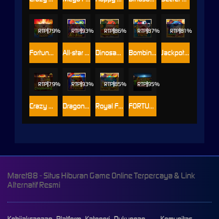
RTP
79%
RTP
93%
RTP
86%
RTP
87%
RTP
81%
Fortune King Jackpot
All-star Fishing
Dinosaur Tycoon
Bombing Fishing
Jackpot Fishing
RTP
79%
RTP
93%
RTP
85%
RTP
95%
Crazy Hunter 2
Dragon Treasure
Royal Fishing
FORTUNE ZOMBIE
Maret88 - Situs Hiburan Game Online Terpercaya & Link
Alternatif Resmi
Kebijaksanaan
Platform
Kategori
Dukungan
Komunitas