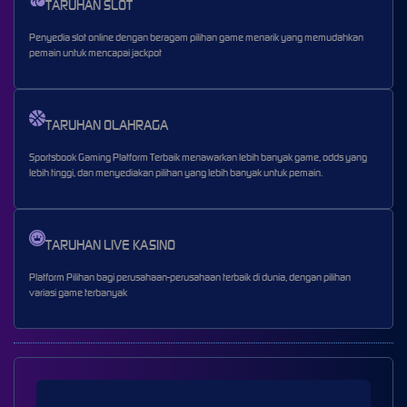
TARUHAN SLOT
Penyedia slot online dengan beragam pilihan game menarik yang memudahkan
pemain untuk mencapai jackpot
TARUHAN OLAHRAGA
Sportsbook Gaming Platform Terbaik menawarkan lebih banyak game, odds yang
lebih tinggi, dan menyediakan pilihan yang lebih banyak untuk pemain.
TARUHAN LIVE KASINO
Platform Pilihan bagi perusahaan-perusahaan terbaik di dunia, dengan pilihan
variasi game terbanyak