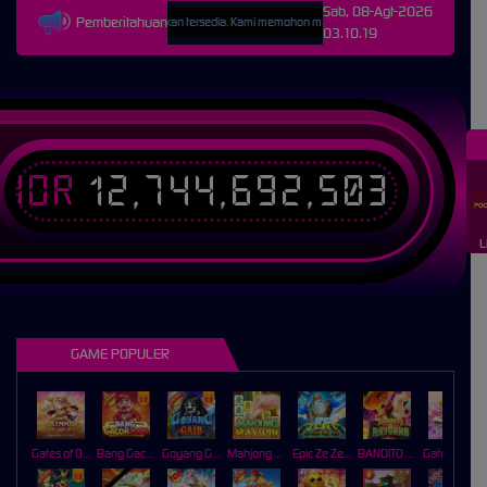
Sab, 08-Agt-2026
Pemberitahuan
ual Sports permainan tidak akan tersedia. Kami memohon maaf atas ketidaknyamanan yang mungki
03.10.19
IDR
12,744,692,503
L
GAME POPULER
Gates of Olympus POP
Bang Gacor 1000
Goyang Gaib
Mahjong MaxWin
Epic Ze Zeus
BANDITO RETURNS
Gates of Olympus Roulette