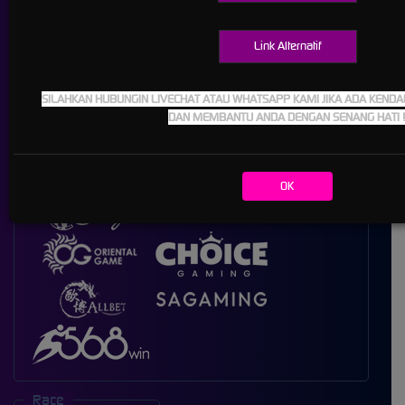
Link Alternatif
Live Casino
SILAHKAN HUBUNGIN LIVECHAT ATAU WHATSAPP KAMI JIKA ADA KENDA
DAN MEMBANTU ANDA DENGAN SENANG HATI !
OK
Race