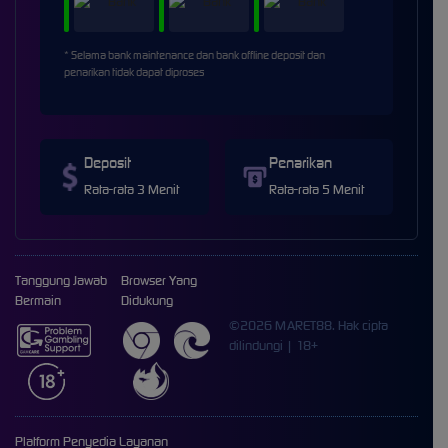
* Selama bank maintenance dan bank offline deposit dan
penarikan tidak dapat diproses
Deposit
Penarikan
Rata-rata 3 Menit
Rata-rata 5 Menit
Tanggung Jawab
Browser Yang
Bermain
Didukung
©2026 MARET88. Hak cipta
dilindungi | 18+
Platform Penyedia Layanan