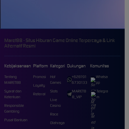
un
Un
And
A
Maret88 - Situs Hiburan Game Online Terpercaya & Link
Alternatif Resmi
Kebijaksanaan
Platform
Kategori
Dukungan
Komunitas
Tentang
Promosi
Hot
+628191
Whatsa
MARET88
Games
6730133
pp
Loyalty
Syarat dan
Slots
MARET8
Telegra
Referral
Ketentuan
8_VIP
m
Live
Responsible
Casino
Gambling
Race
Pusat Bantuan
Olahraga