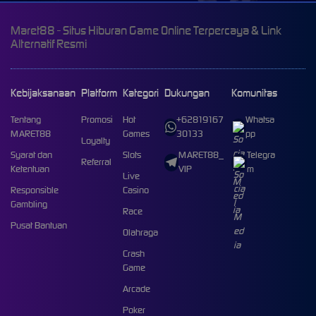
Maret88 - Situs Hiburan Game Online Terpercaya & Link
Alternatif Resmi
Kebijaksanaan
Platform
Kategori
Dukungan
Komunitas
Tentang
Promosi
Hot
+62819167
Whatsa
MARET88
Games
30133
pp
Loyalty
Syarat dan
Slots
MARET88_
Telegra
Referral
Ketentuan
VIP
m
Live
Responsible
Casino
Gambling
Race
Pusat Bantuan
Olahraga
Crash
Game
Arcade
Poker