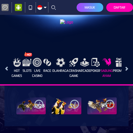
MASUK
DAFTAR
HOT
SLOTS
LIVE
RACE
OLAHRAGA
CRASH
ARCADE
POKER
SABUNG
PROMOSI
GAMES
CASINO
GAME
AYAM
i
i
i