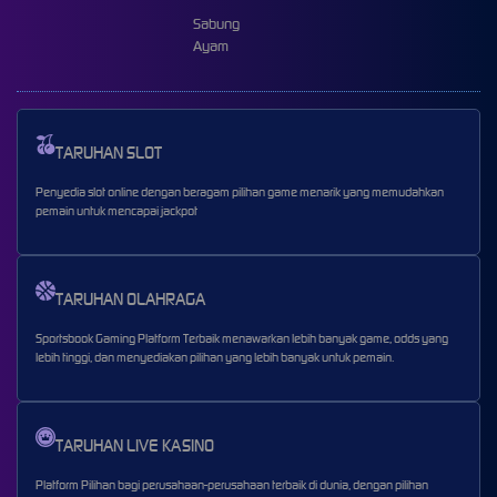
Sabung
Ayam
TARUHAN SLOT
Penyedia slot online dengan beragam pilihan game menarik yang memudahkan
pemain untuk mencapai jackpot
TARUHAN OLAHRAGA
Sportsbook Gaming Platform Terbaik menawarkan lebih banyak game, odds yang
lebih tinggi, dan menyediakan pilihan yang lebih banyak untuk pemain.
TARUHAN LIVE KASINO
Platform Pilihan bagi perusahaan-perusahaan terbaik di dunia, dengan pilihan