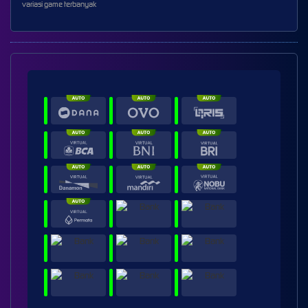
variasi game terbanyak