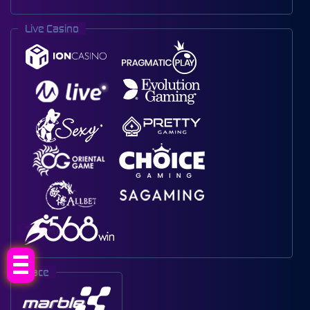
Live Casino
Tap Me!
Race