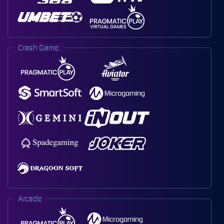
Crash Game
Arcade