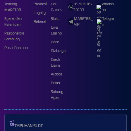
Tentang
Promosi
Hot
+62819167
Whatsa
MARET88
Games
30133
pp
Loyalty
Syarat dan
Slots
MARET88_
Telegra
Referral
Ketentuan
VIP
m
Live
Responsible
Casino
Gambling
Race
Pusat Bantuan
Olahraga
Crash
Game
Arcade
Poker
Sabung
Ayam
TARUHAN SLOT