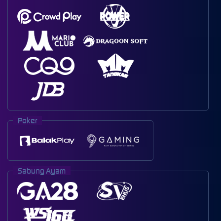
Poker
Sabung Ayam