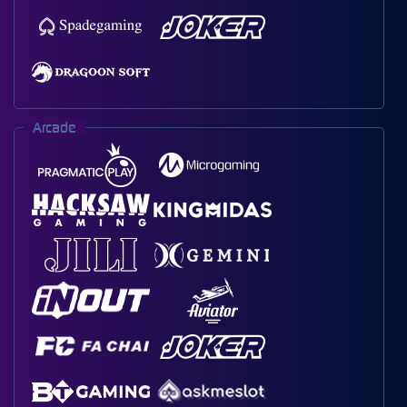
Arcade