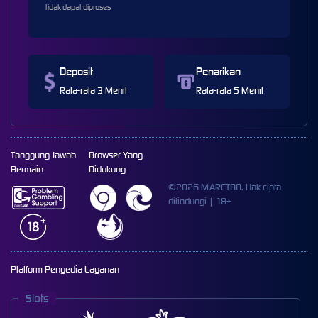
tidak dapat diproses
Deposit
Penarikan
Rata-rata 3 Menit
Rata-rata 5 Menit
Tanggung Jawab
Browser Yang
Bermain
Didukung
©2026 MARET88. Hak cipta
dilindungi | 18+
Platform Penyedia Layanan
Slots