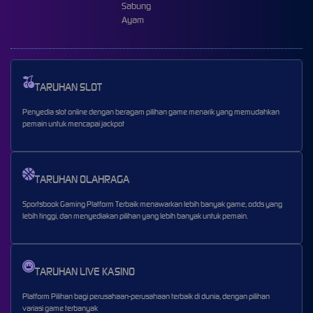
Sabung
Ayam
TARUHAN SLOT
Penyedia slot online dengan beragam pilihan game menarik yang memudahkan
pemain untuk mencapai jackpot
TARUHAN OLAHRAGA
Sportsbook Gaming Platform Terbaik menawarkan lebih banyak game, odds yang
lebih tinggi, dan menyediakan pilihan yang lebih banyak untuk pemain.
TARUHAN LIVE KASINO
Platform Pilihan bagi perusahaan-perusahaan terbaik di dunia, dengan pilihan
variasi game terbanyak