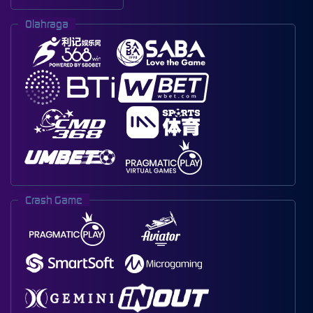
Olahraga
Crash Game