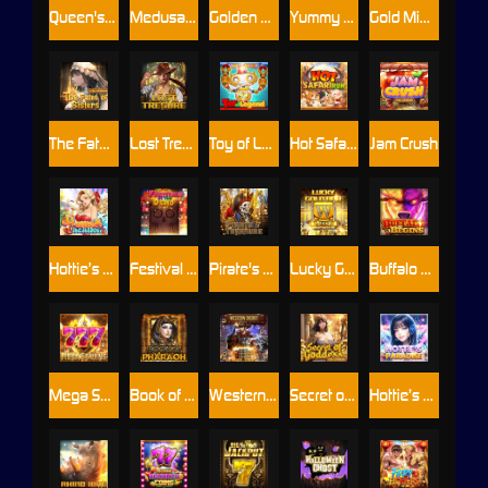
Queen's Bow
Medusa’s Blessing
Golden Kitty
Yummy Kitchen
Gold Mine Rush
The Fates of Sisters
Lost Treasure
Toy of Legend
Hot Safari Run
Jam Crush
Hottie’s Vacation
Festival of the Dead
Pirate's Treasure
Lucky Goldbar
Buffalo Begins
Mega Sevens
Book of Pharaoh
Western Sherrif
Secret of Goddess
Hottie’s Paradise