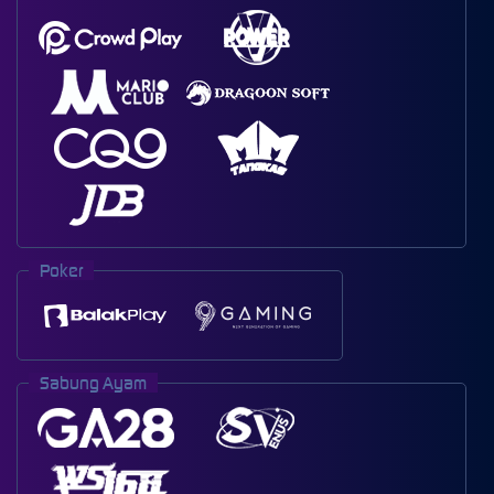
Poker
Sabung Ayam