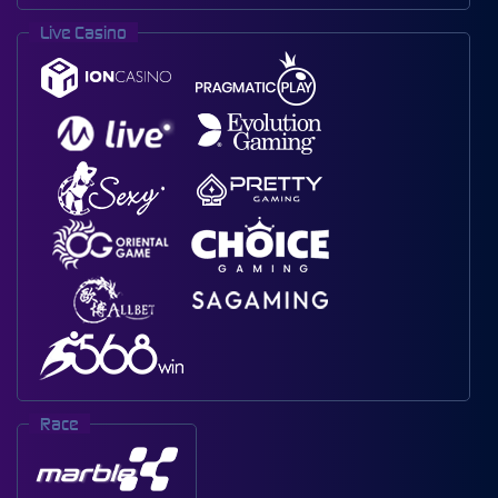
Live Casino
Race