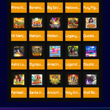
Rhino King
Bonanza Coins
Big Sevens Jackpot
Halloween Ghost
Fury Fighters
Hit Mahjong Wins
Mahjong Super Wins
Hidden City
Legacy of Midas
Quests of Olympus
Astro Luck
Olympus Legend
Amazing Soda Rush
Legend of Tarzan
Double Race
Fantastic Faries
Santa in the Summer
Ancient Stones
Holy Knight
Wolf Begins