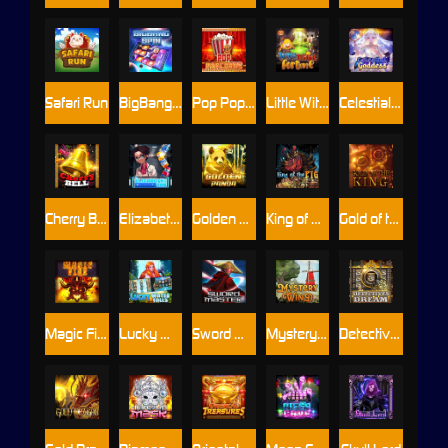
Safari Run
BigBang Spin
Pop Popcorns
Little Witch's Fortune
Celestial Goddess
Cherry Bell
Elizabeth Lab
Golden Panda
King of Pig
Gold of the King
Magic Fire
Lucky Waterfalls
Sword Master
Mystery Wind
Detective’s Dream