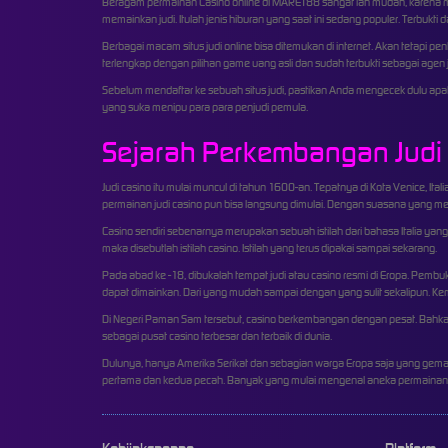
Beragam permainan Casino online di MARET88 sangat lah mudah, karena me
memainkan judi. Itulah jenis hiburan yang saat ini sedang populer. Terbukti 
Berbagai macam situs judi online bisa ditemukan di internet. Akan tetapi p
terlengkap dengan pilihan game uang asli dan sudah terbukti sebagai agen jud
Sebelum mendaftar ke sebuah situs judi, pastikan Anda mengecek dulu apa
yang suka menipu para para penjudi pemula.
Sejarah Perkembangan Judi 
Judi casino itu mulai muncul di tahun 1600-an. Tepatnya di Kota Venice, I
permainan judi casino pun bisa langsung dimulai. Dengan suasana yang m
Casino sendiri sebenarnya merupakan sebuah istilah dari bahasa Italia yang 
maka disebutlah istilah casino. Istilah yang terus dipakai sampai sekarang.
Pada abad ke -18, dibukalah tempat judi atau casino resmi di Eropa. Pe
dapat dimainkan. Dari yang mudah sampai dengan yang sulit sekalipun. K
Di Negeri Paman Sam tersebut, casino berkembangan dengan pesat. Bahka
sebagai pusat casino terbesar dan terbaik di dunia.
Dulunya, hanya Amerika Serikat dan sebagian warga Eropa saja yang gemar m
pertama dan kedua pecah. Banyak yang mulai mengenal aneka permainan j