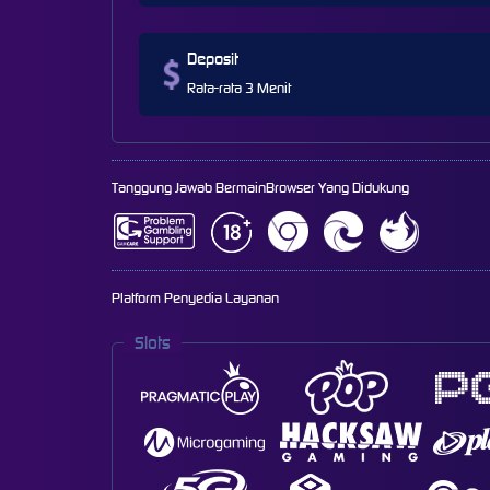
Deposit
Rata-rata 3 Menit
Tanggung Jawab Bermain
Browser Yang Didukung
Platform Penyedia Layanan
Slots