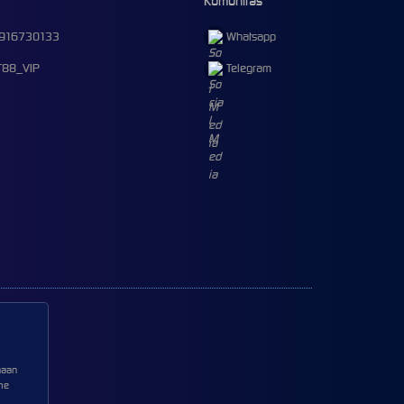
n
Komunitas
916730133
Whatsapp
88_VIP
Telegram
haan
ame