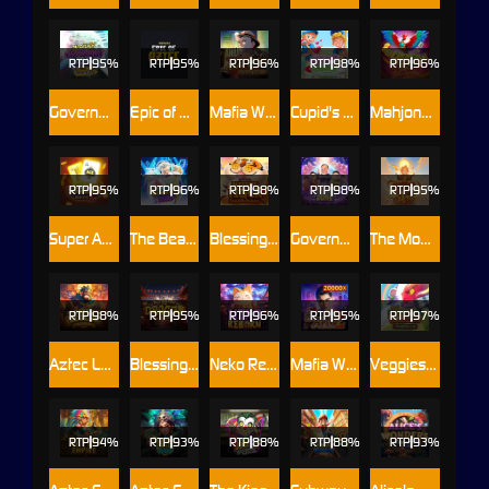
RTP
95%
RTP
95%
RTP
96%
RTP
RTP
96%
Government Disco
Epic of Aztec
Mafia Ways
Cupid's Garden
Mahjong of the Phoenix
RTP
95%
RTP
RTP
98%
RTP
RTP
Super Ace X
The Beat of Olympus 1000
Blessing of the Tiger
Government Joke
The Monkey King
RTP
98%
RTP
95%
RTP
RTP
95%
RTP
97%
Aztec Legend
Blessing of the Dragon
Neko Reborn
Mafia Ways II : Metro Haven Heist
Veggies Bonanza
RTP
94%
RTP
93%
RTP
88%
RTP
88%
RTP
93%