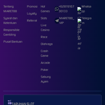
Tentang
Promosi
Hot
+62819167
Whatsa
MARET88
Games
30133
pp
Loyalty
Syarat dan
Slots
MARET88_
Telegra
Referral
Ketentuan
VIP
m
Live
Responsible
Casino
Gambling
Race
Pusat Bantuan
Olahraga
Crash
Game
Arcade
Poker
Sabung
Ayam
TARUHAN SLOT