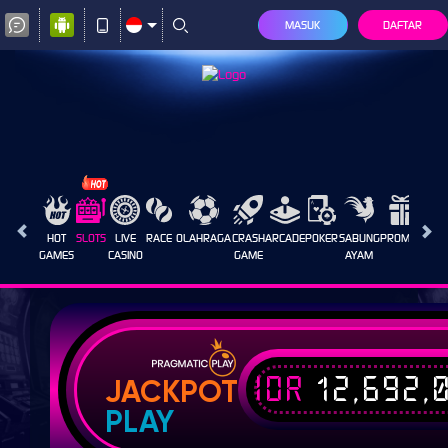
MASUK
DAFTAR
HOT
SLOTS
LIVE
RACE
OLAHRAGA
CRASH
ARCADE
POKER
SABUNG
PROMOSI
GAMES
CASINO
GAME
AYAM
IDR
12,692,
JACKPOT
PLAY