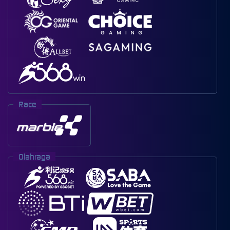
Race
Olahraga