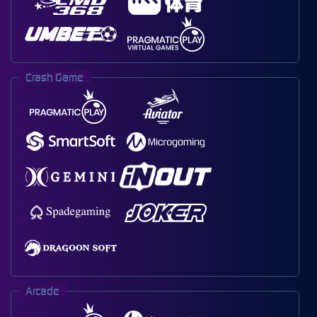
Crash Game
Arcade