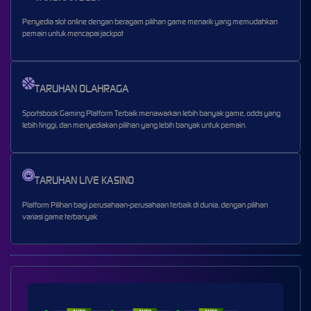
Penyedia slot online dengan beragam pilihan game menarik yang memudahkan
pemain untuk mencapai jackpot
TARUHAN OLAHRAGA
Sportsbook Gaming Platform Terbaik menawarkan lebih banyak game, odds yang
lebih tinggi, dan menyediakan pilihan yang lebih banyak untuk pemain.
TARUHAN LIVE KASINO
Platform Pilihan bagi perusahaan-perusahaan terbaik di dunia, dengan pilihan
variasi game terbanyak