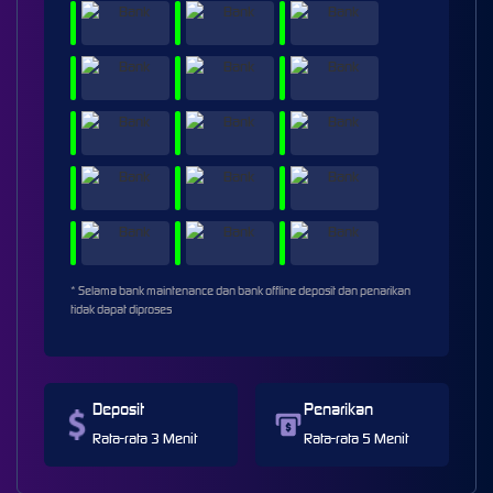
* Selama bank maintenance dan bank offline deposit dan penarikan
tidak dapat diproses
Deposit
Penarikan
Rata-rata 3 Menit
Rata-rata 5 Menit