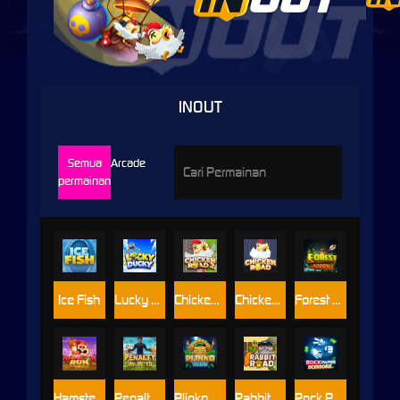
INOUT
Semua
Arcade
permainan
Ice Fish
Lucky Ducky
Chicken Road 2.0
Chicken Road
Forest Arrow
Hamster Run
Penalty Unlimited
Plinko Aztec
Rabbit Road
Rock Paper Scissors