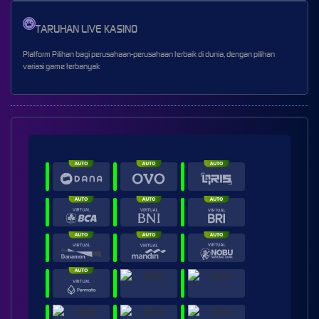
TARUHAN LIVE KASINO
Platform Pilihan bagi perusahaan-perusahaan terbaik di dunia, dengan pilihan
variasi game terbanyak