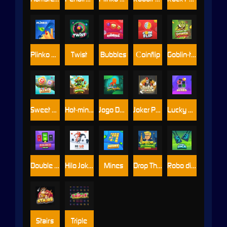
Plinko 1000
Twist
Bubbles
Сoinflip
Goblin-tower
Sweet Keno
Hot-mines
Jogo Do Bicho
Joker Poker
Lucky mines
Double Online
Hilo Joker
Mines
Drop The Billionaire
Robo dice
Stairs
Triple